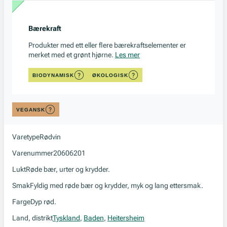
Bærekraft
Produkter med ett eller flere bærekraftselementer er
merket med et grønt hjørne.
Les mer
BIODYNAMISK
ØKOLOGISK
VEGANSK
Varetype
Rødvin
Varenummer
20606201
Lukt
Røde bær, urter og krydder.
Smak
Fyldig med røde bær og krydder, myk og lang ettersmak.
Farge
Dyp rød.
Land, distrikt
Tyskland
,
Baden
,
Heitersheim