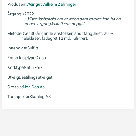
Produsent
Weingut Wilhelm Zähringer
Årgang
2022
*
* Vi tar forbehold om at varen som leveres kan ha en
annen årgang/etikett enn oppgitt
Metode
Over 30 år gamle vinstokker, spontangjæret, 20 %
heleklaser, fatlagret 12 md., ufiltrert.
Inneholder
Sulfitt
Emballasjetype
Glass
Korktype
Naturkork
Utvalg
Bestillingsutvalget
Grossist
Non Dos As
Transportør
Skanlog AS