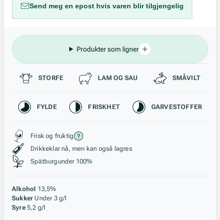
Send meg en epost hvis varen blir tilgjengelig
Produkter som ligner
Passer til
STORFE
LAM OG SAU
SMÅVILT
Karakteristikk
FYLDE
FRISKHET
GARVESTOFFER
Stil, lagring og råstoff
Frisk og fruktig
Drikkeklar nå, men kan også lagres
Spätburgunder 100%
Alkohol
13,5%
Sukker
Under 3 g/l
Syre
5,2 g/l