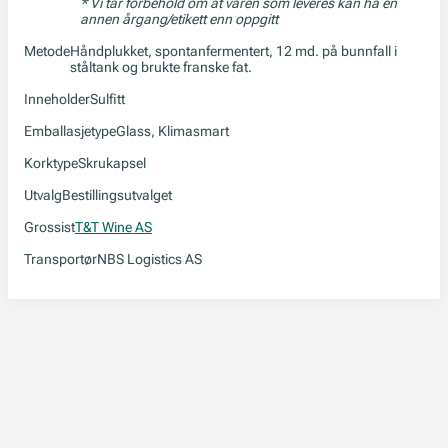
* Vi tar forbehold om at varen som leveres kan ha en
annen årgang/etikett enn oppgitt
Metode
Håndplukket, spontanfermentert, 12 md. på bunnfall i
ståltank og brukte franske fat.
Inneholder
Sulfitt
Emballasjetype
Glass, Klimasmart
Korktype
Skrukapsel
Utvalg
Bestillingsutvalget
Grossist
T&T Wine AS
Transportør
NBS Logistics AS