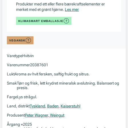
Produkter med ett eller flere bærekraftselementer er
merket med et grønt hjørne.
Les mer
KLIMASMART EMBALLASJE
VEGANSK
Varetype
Hvitvin
Varenummer
20387601
Lukt
Aroma av hvit fersken, saftig frukt og sitrus.
Smak
Tørr og frisk, lett krydret mineralsk avslutning. Balansert og
presis.
Farge
Lys strågul.
Land, distrikt
Tyskland
,
Baden
,
Kaiserstuhl
Produsent
Peter Wagner, Weingut
Årgang
2025
*