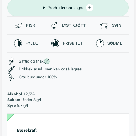
Produkter som ligner
Passer til
FISK
LYST KJØTT
SVIN
Karakteristikk
FYLDE
FRISKHET
SØDME
Stil, lagring og råstoff
Saftig og frisk
Drikkeklar nå, men kan også lagres
Grauburgunder 100%
Alkohol
12,5%
Sukker
Under 3 g/l
Syre
6,7 g/l
Bærekraft