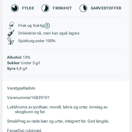
Karakteristikk
FYLDE
FRISKHET
GARVESTOFFER
Stil, lagring og råstoff
Frisk og fruktig
Drikkeklar nå, men kan også lagres
Spätburgunder 100%
Alkohol
13%
Sukker
Under 3 g/l
Syre
4,8 g/l
Varetype
Rødvin
Varenummer
16839101
Lukt
Aroma av jordbær, morell, lakris og urter, innslag av
skogbunn og fat.
Smak
Preg av røde bær og urter, integrert fat. God lengde.
Farge
Dyp rubinrød.