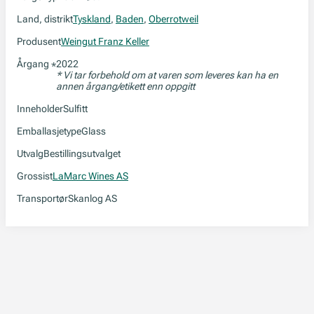
Land, distrikt
Tyskland
,
Baden
,
Oberrotweil
Produsent
Weingut Franz Keller
Årgang
2022
*
* Vi tar forbehold om at varen som leveres kan ha en
annen årgang/etikett enn oppgitt
Inneholder
Sulfitt
Emballasjetype
Glass
Utvalg
Bestillingsutvalget
Grossist
LaMarc Wines AS
Transportør
Skanlog AS