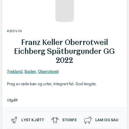
RØDVIN
Franz Keller Oberrotweil
Eichberg Spätburgunder GG
2022
Tyskland
,
Baden
,
Oberrotweil
Preg av røde bær og urter, integrert fat. God lengde.
Utgått
Passer til
LYST KJØTT
STORFE
LAM OG SAU