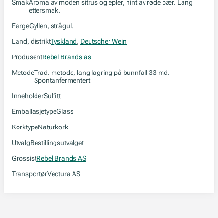
Smak
Aroma av moden sitrus og epler, hint av røde bær. Lang
ettersmak.
Farge
Gyllen, strågul.
Land, distrikt
Tyskland
,
Deutscher Wein
Produsent
Rebel Brands as
Metode
Trad. metode, lang lagring på bunnfall 33 md.
Spontanfermentert.
Inneholder
Sulfitt
Emballasjetype
Glass
Korktype
Naturkork
Utvalg
Bestillingsutvalget
Grossist
Rebel Brands AS
Transportør
Vectura AS