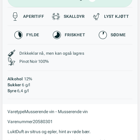
Passer til
APERITIFF
SKALLDYR
LYST KJØTT
Karakteristikk
FYLDE
FRISKHET
SØDME
Stil, lagring og råstoff
Drikkeklar nå, men kan også lagres
Pinot Noir 100%
Alkohol
12%
Sukker
6 g/l
Syre
6,4 g/l
Varetype
Musserende vin - Musserende vin
Varenummer
20580301
Lukt
Duft av sitrus og epler, hint av røde bær.