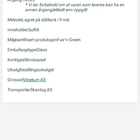
*
* Vi tar forbehold om at varen som leveres kan ha en
annen årgang/etikett enn oppgitt
Metode
Lagret på ståltank i 9 md.
Inneholder
Sulfitt
Miljøsertifisert produksjon
Fair'n Green
Emballasjetype
Glass
Korktype
Skrukapsel
Utvalg
Bestillingsutvalget
Grossist
Vinetum AS
Transportør
Skanlog AS