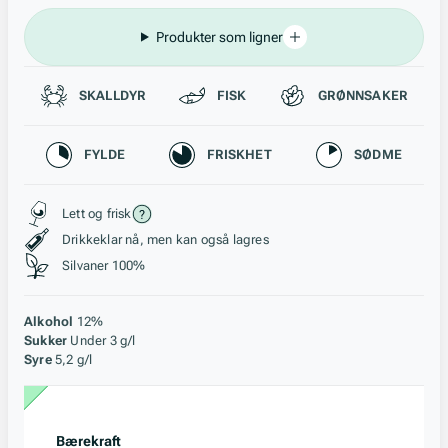
Produkter som ligner
Passer til
SKALLDYR
FISK
GRØNNSAKER
Karakteristikk
FYLDE
FRISKHET
SØDME
Stil, lagring og råstoff
Lett og frisk
Drikkeklar nå, men kan også lagres
Silvaner 100%
Alkohol
12%
Sukker
Under 3 g/l
Syre
5,2 g/l
Bærekraft