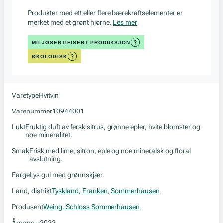
Produkter med ett eller flere bærekraftselementer er
merket med et grønt hjørne.
Les mer
MILJØSERTIFISERT PRODUKSJON
ØKOLOGISK
Varetype
Hvitvin
Varenummer
10944001
Lukt
Fruktig duft av fersk sitrus, grønne epler, hvite blomster og
noe mineralitet.
Smak
Frisk med lime, sitron, eple og noe mineralsk og floral
avslutning.
Farge
Lys gul med grønnskjær.
Land, distrikt
Tyskland
,
Franken
,
Sommerhausen
Produsent
Weing. Schloss Sommerhausen
Årgang
2022