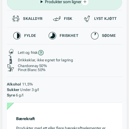
Produkter som ligner
Passer til
SKALLDYR
FISK
LYST KJØTT
Karakteristikk
FYLDE
FRISKHET
SØDME
Stil, lagring og råstoff
Lett og frisk
Drikkeklar, ikke egnet for lagring
Chardonnay 50%
Pinot Blanc 50%
Alkohol
11,5%
Sukker
Under 3 g/l
Syre
6 g/l
Bærekraft
Produkter med ett eller flere bærekraftselementer er