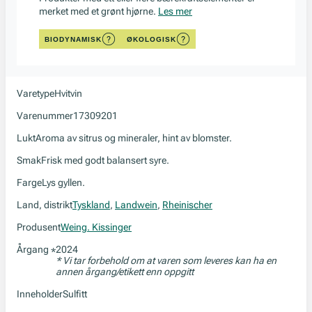
merket med et grønt hjørne.
Les mer
BIODYNAMISK
ØKOLOGISK
Varetype
Hvitvin
Varenummer
17309201
Lukt
Aroma av sitrus og mineraler, hint av blomster.
Smak
Frisk med godt balansert syre.
Farge
Lys gyllen.
Land, distrikt
Tyskland
,
Landwein
,
Rheinischer
Produsent
Weing. Kissinger
Årgang
2024
*
* Vi tar forbehold om at varen som leveres kan ha en
annen årgang/etikett enn oppgitt
Inneholder
Sulfitt