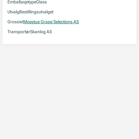
Emballasjetype
Glass
Utvalg
Bestillingsutvalget
Grossist
Moestue Grape Selections AS
Transportør
Skanlog AS