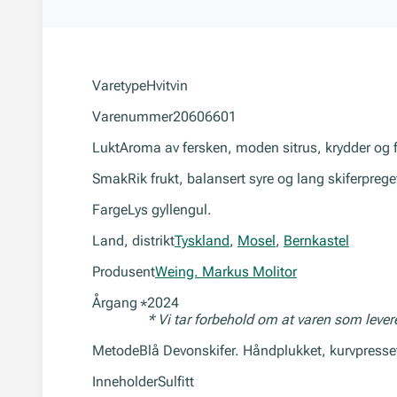
Varetype
Hvitvin
Varenummer
20606601
Lukt
Aroma av fersken, moden sitrus, krydder og fl
Smak
Rik frukt, balansert syre og lang skiferprege
Farge
Lys gyllengul.
Land, distrikt
Tyskland
,
Mosel
,
Bernkastel
Produsent
Weing. Markus Molitor
Årgang
2024
*
* Vi tar forbehold om at varen som leve
Metode
Blå Devonskifer. Håndplukket, kurvpresse
Inneholder
Sulfitt