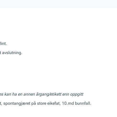
int.
t avslutning.
res kan ha en annen årgang/etikett enn oppgitt
t, spontangjæret på store eikefat, 10.md bunnfall.