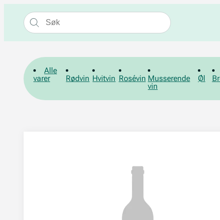
Alle
varer
Rødvin
Hvitvin
Rosévin
Musserende
Øl
Br
vin