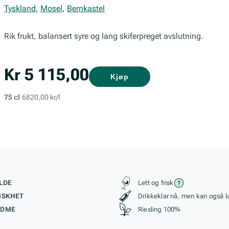
Tyskland
,
Mosel
,
Bernkastel
Rik frukt, balansert syre og lang skiferpreget avslutning.
Kr 5 115,00
Kjøp
75 cl
6820,00 kr/l
kteristikk
Stil, lagring og r
LDE
Lett og frisk
ISKHET
Drikkeklar nå, men kan også l
ØDME
Riesling 100%