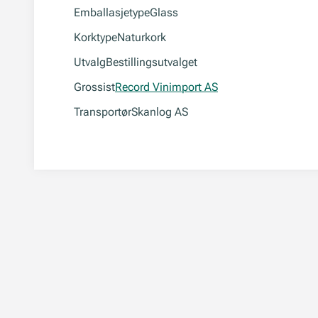
Emballasjetype
Glass
Korktype
Naturkork
Utvalg
Bestillingsutvalget
Grossist
Record Vinimport AS
Transportør
Skanlog AS