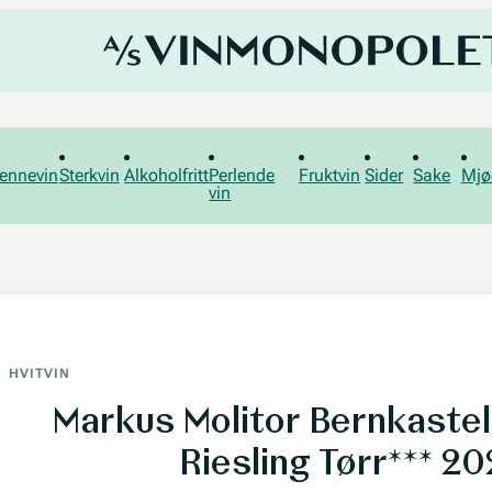
ennevin
Sterkvin
Alkoholfritt
Perlende
Fruktvin
Sider
Sake
Mjø
vin
HVITVIN
Markus Molitor Bernkaste
Riesling Tørr*** 2