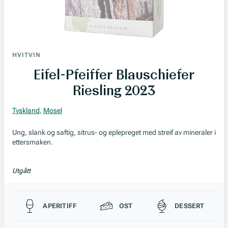
HVITVIN
Eifel-Pfeiffer Blauschiefer
Riesling 2023
Tyskland
,
Mosel
Ung, slank og saftig, sitrus- og eplepreget med streif av mineraler i
ettersmaken.
Utgått
Passer til
APERITIFF
OST
DESSERT