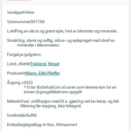
Varetype
Hvitvin
Varenummer
501106
Lukt
Preg av sitrus og grønt eple, hint av blomster og mineraler.
Smak
Ung, slank og saftig, sitrus- og eplepreget med streif av
mineraler i ettersmaken.
Farge
Lys gulgrønn.
Land, distrikt
Tyskland
,
Mosel
Produsent
Weing. Eifel-Pfeiffer
Årgang
2023
*
* Vi tar forbehold om at varen som leveres kan ha en
annen årgang/etikett enn oppgitt
Metode
Trad. vinifikasjon med bl.a. gjæring ved lav temp. og lett
filtrering før tapping, ikke fatlagret.
Inneholder
Sulfitt
Emballasjetype
Bag-in-box, Klimasmart