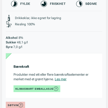
Karakteristikk
FYLDE
FRISKHET
SØDME
Stil, lagring og råstoff
Drikkeklar, ikke egnet for lagring
Riesling 100%
Alkohol
8%
Sukker
48,1 g/l
Syre
7,0 g/l
Bærekraft
Produkter med ett eller flere bærekraftselementer er
merket med et grønt hjørne.
Les mer
KLIMASMART EMBALLASJE
SØTVIN