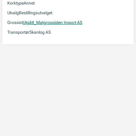
Korktype
Annet
Utvalg
Bestillingsutvalget
Grossist
Utgått_Matgrossisten Import AS
Transportør
Skanlog AS