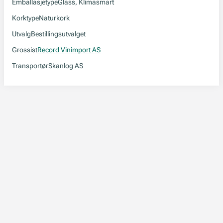
Emballasjetype
Glass, Klimasmart
Korktype
Naturkork
Utvalg
Bestillingsutvalget
Grossist
Record Vinimport AS
Transportør
Skanlog AS