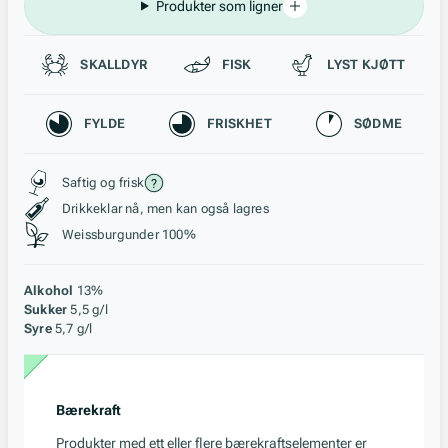
Produkter som ligner
Passer til
SKALLDYR
FISK
LYST KJØTT
Karakteristikk
FYLDE
FRISKHET
SØDME
Stil, lagring og råstoff
Saftig og frisk
Drikkeklar nå, men kan også lagres
Weissburgunder 100%
Alkohol
13%
Sukker
5,5 g/l
Syre
5,7 g/l
Bærekraft
Produkter med ett eller flere bærekraftselementer er