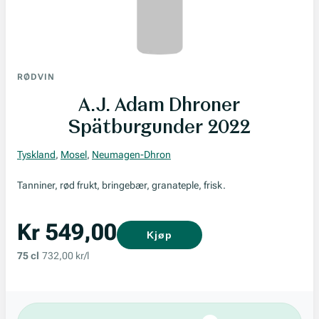
RØDVIN
A.J. Adam Dhroner
Spätburgunder 2022
Tyskland
,
Mosel
,
Neumagen-Dhron
Tanniner, rød frukt, bringebær, granateple, frisk.
Kr 549,00
Kjøp
75 cl
732,00 kr/l