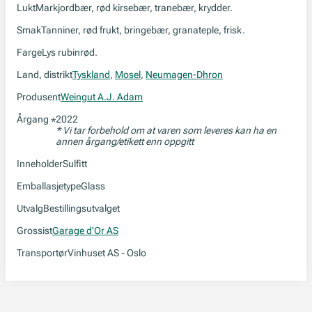
Lukt
Markjordbær, rød kirsebær, tranebær, krydder.
Smak
Tanniner, rød frukt, bringebær, granateple, frisk.
Farge
Lys rubinrød.
Land, distrikt
Tyskland
,
Mosel
,
Neumagen-Dhron
Produsent
Weingut A.J. Adam
Årgang
2022
*
* Vi tar forbehold om at varen som leveres kan ha en
annen årgang/etikett enn oppgitt
Inneholder
Sulfitt
Emballasjetype
Glass
Utvalg
Bestillingsutvalget
Grossist
Garage d'Or AS
Transportør
Vinhuset AS - Oslo