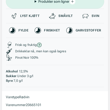
Produkter som ligner
Passer til
LYST KJØTT
SMÅVILT
SVIN
Karakteristikk
FYLDE
FRISKHET
GARVESTOFFER
Stil, lagring og råstoff
Frisk og fruktig
Drikkeklar nå, men kan også lagres
Pinot Noir 100%
Alkohol
12,5%
Sukker
Under 3 g/l
Syre
7,0 g/l
Varetype
Rødvin
Varenummer
20665101