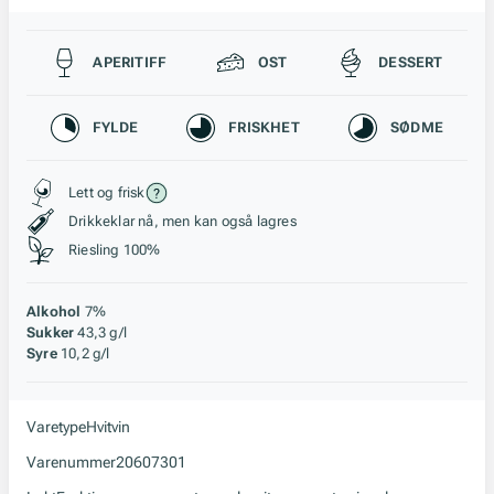
Passer til
APERITIFF
OST
DESSERT
Karakteristikk
FYLDE
FRISKHET
SØDME
Stil, lagring og råstoff
Lett og frisk
Drikkeklar nå, men kan også lagres
Riesling 100%
Alkohol
7%
Sukker
43,3 g/l
Syre
10,2 g/l
Varetype
Hvitvin
Varenummer
20607301