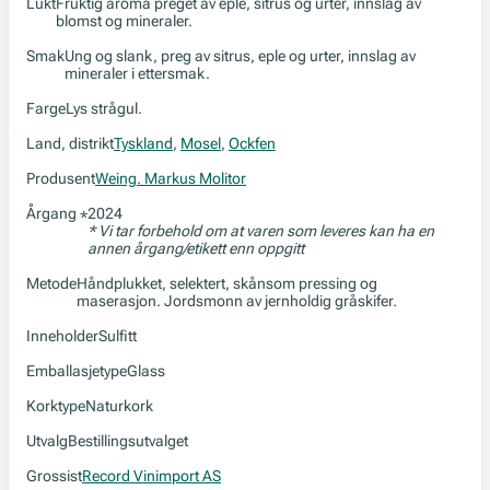
Lukt
Fruktig aroma preget av eple, sitrus og urter, innslag av
blomst og mineraler.
Smak
Ung og slank, preg av sitrus, eple og urter, innslag av
mineraler i ettersmak.
Farge
Lys strågul.
Land, distrikt
Tyskland
,
Mosel
,
Ockfen
Produsent
Weing. Markus Molitor
Årgang
2024
*
* Vi tar forbehold om at varen som leveres kan ha en
annen årgang/etikett enn oppgitt
Metode
Håndplukket, selektert, skånsom pressing og
maserasjon. Jordsmonn av jernholdig gråskifer.
Inneholder
Sulfitt
Emballasjetype
Glass
Korktype
Naturkork
Utvalg
Bestillingsutvalget
Grossist
Record Vinimport AS