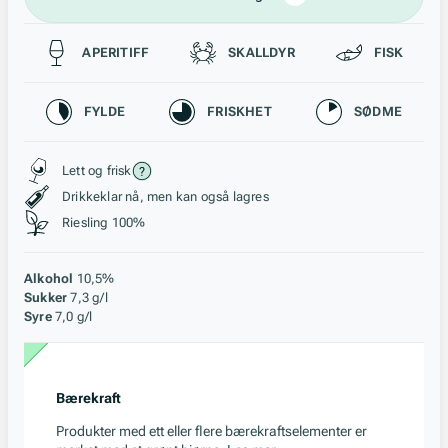
Passer til
APERITIFF
SKALLDYR
FISK
Karakteristikk
FYLDE
FRISKHET
SØDME
Stil, lagring og råstoff
Lett og frisk
Drikkeklar nå, men kan også lagres
Riesling 100%
Alkohol
10,5%
Sukker
7,3 g/l
Syre
7,0 g/l
Bærekraft
Produkter med ett eller flere bærekraftselementer er