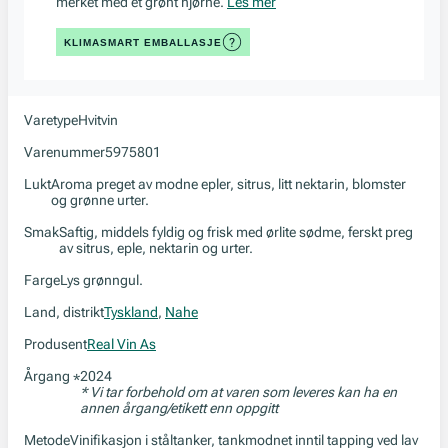
merket med et grønt hjørne.
Les mer
KLIMASMART EMBALLASJE
Varetype
Hvitvin
Varenummer
5975801
Lukt
Aroma preget av modne epler, sitrus, litt nektarin, blomster
og grønne urter.
Smak
Saftig, middels fyldig og frisk med ørlite sødme, ferskt preg
av sitrus, eple, nektarin og urter.
Farge
Lys grønngul.
Land, distrikt
Tyskland
,
Nahe
Produsent
Real Vin As
Årgang
2024
*
* Vi tar forbehold om at varen som leveres kan ha en
annen årgang/etikett enn oppgitt
Metode
Vinifikasjon i ståltanker, tankmodnet inntil tapping ved lav