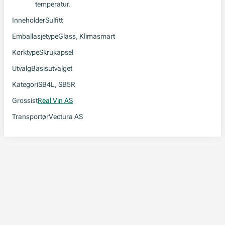
temperatur.
Inneholder
Sulfitt
Emballasjetype
Glass, Klimasmart
Korktype
Skrukapsel
Utvalg
Basisutvalget
Kategori
SB4L, SB5R
Grossist
Real Vin AS
Transportør
Vectura AS