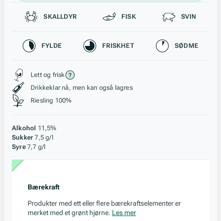
Passer til
SKALLDYR
FISK
SVIN
Karakteristikk
FYLDE
FRISKHET
SØDME
Stil, lagring og råstoff
Lett og frisk
Drikkeklar nå, men kan også lagres
Riesling 100%
Alkohol
11,5%
Sukker
7,5 g/l
Syre
7,7 g/l
Bærekraft
Produkter med ett eller flere bærekraftselementer er
merket med et grønt hjørne.
Les mer