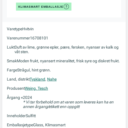
KLIMASMART EMBALLASJE
Varetype
Hvitvin
Varenummer
16708101
Lukt
Duft av lime, grønne epler, pære, fersken, nyanser av kalk og
våt sten.
Smak
Moden frukt, nyansert mineralitet, frisk syre og diskret frukt.
Farge
Strågul, hint grønn.
Land, distrikt
Tyskland
,
Nahe
Produsent
Weing. Tesch
Årgang
2024
*
* Vi tar forbehold om at varen som leveres kan ha en
annen årgang/etikett enn oppgitt
Inneholder
Sulfitt
Emballasjetype
Glass, Klimasmart