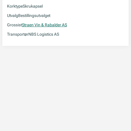
Korktype
Skrukapsel
Utvalg
Bestillingsutvalget
Grossist
Straen Vin & Rabalder AS
Transportør
NBS Logistics AS