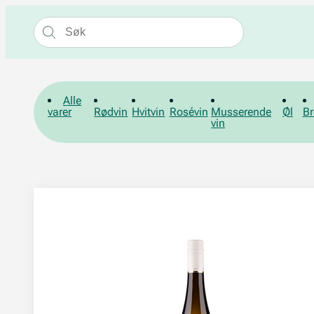
Alle
varer
Rødvin
Hvitvin
Rosévin
Musserende
Øl
Br
vin