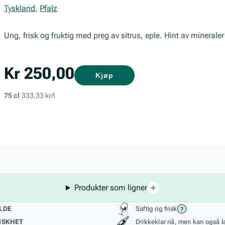
Tyskland
,
Pfalz
Ung, frisk og fruktig med preg av sitrus, eple. Hint av minerale
Kr 250,00
Kjøp
75 cl
333,33 kr/l
Produkter som ligner
kteristikk
Stil, lagring og r
LDE
Saftig og frisk
ISKHET
Drikkeklar nå, men kan også l