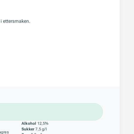
r i ettersmaken.
åstoff
Alkohol
12,5%
Sukker
7,5 g/l
agres