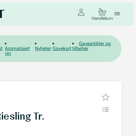
Handlekurv
Gaveartikler og
d
Aromatisert
Nyheter
Gavekort
tilbehør
vin
esling Tr.