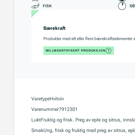
FISK
S
Bærekraft
Produkter med ett eller flere bærekraftselementer 
MILJØSERTIFISERT PRODUKSJON
Varetype
Hvitvin
Varenummer
7912301
Lukt
Fruktig og frisk. Preg av eple og sitrus, inns
Smak
Ung, frisk og fruktig med preg av sitrus, ep