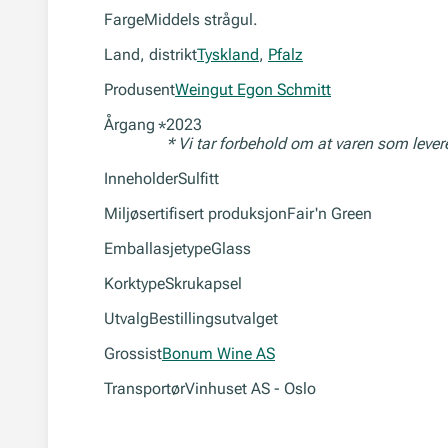
Farge
Middels strågul.
Land, distrikt
Tyskland
,
Pfalz
Produsent
Weingut Egon Schmitt
Årgang
2023
*
* Vi tar forbehold om at varen som leve
Inneholder
Sulfitt
Miljøsertifisert produksjon
Fair'n Green
Emballasjetype
Glass
Korktype
Skrukapsel
Utvalg
Bestillingsutvalget
Grossist
Bonum Wine AS
Transportør
Vinhuset AS - Oslo