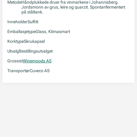
Metode
Håndplukkede druer fra vinmarkene i Johannisberg.
Jordsmonn av grus, leire og quarzit. Spontanfermentert
på ståltank.
Inneholder
Sulfitt
Emballasjetype
Glass, Klimasmart
Korktype
Skrukapsel
Utvalg
Bestillingsutvalget
Grossist
Winemoods AS
Transportør
Cuveco AS