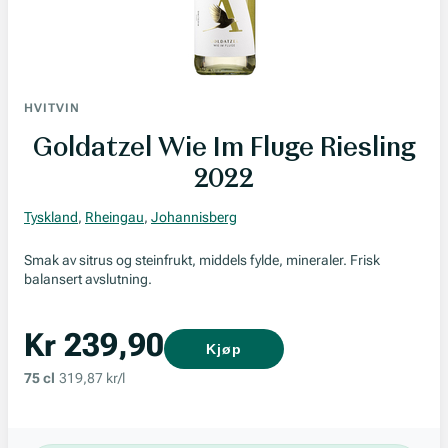
HVITVIN
Goldatzel Wie Im Fluge Riesling
2022
Tyskland
,
Rheingau
,
Johannisberg
Smak av sitrus og steinfrukt, middels fylde, mineraler. Frisk
balansert avslutning.
Kr 239,90
Kjøp
75 cl
319,87 kr/l