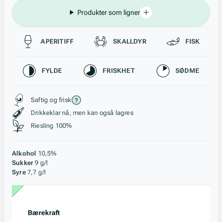
Produkter som ligner
Passer til
APERITIFF
SKALLDYR
FISK
Karakteristikk
FYLDE
FRISKHET
SØDME
Stil, lagring og råstoff
Saftig og frisk
Drikkeklar nå, men kan også lagres
Riesling 100%
Alkohol
10,5%
Sukker
9 g/l
Syre
7,7 g/l
Bærekraft