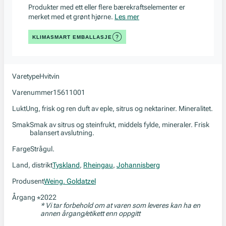
Produkter med ett eller flere bærekraftselementer er
merket med et grønt hjørne.
Les mer
KLIMASMART EMBALLASJE
Varetype
Hvitvin
Varenummer
15611001
Lukt
Ung, frisk og ren duft av eple, sitrus og nektariner. Mineralitet.
Smak
Smak av sitrus og steinfrukt, middels fylde, mineraler. Frisk
balansert avslutning.
Farge
Strågul.
Land, distrikt
Tyskland
,
Rheingau
,
Johannisberg
Produsent
Weing. Goldatzel
Årgang
2022
*
* Vi tar forbehold om at varen som leveres kan ha en
annen årgang/etikett enn oppgitt