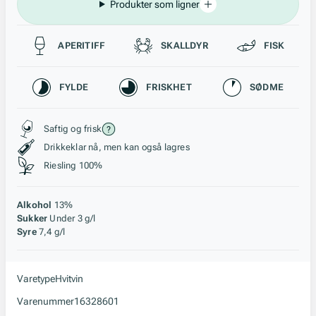
Produkter som ligner
Passer til
APERITIFF
SKALLDYR
FISK
Karakteristikk
FYLDE
FRISKHET
SØDME
Stil, lagring og råstoff
Saftig og frisk
Drikkeklar nå, men kan også lagres
Riesling 100%
Alkohol
13%
Sukker
Under 3 g/l
Syre
7,4 g/l
Varetype
Hvitvin
Varenummer
16328601