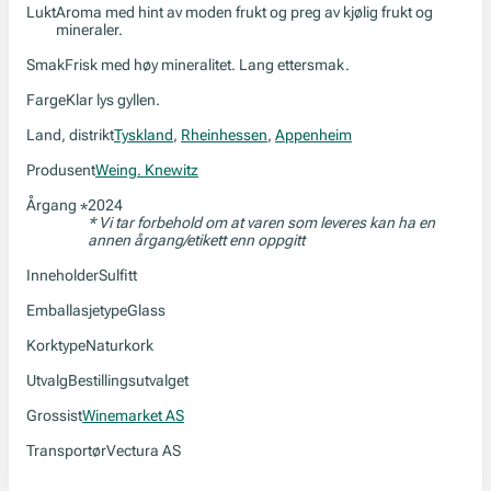
Lukt
Aroma med hint av moden frukt og preg av kjølig frukt og
mineraler.
Smak
Frisk med høy mineralitet. Lang ettersmak.
Farge
Klar lys gyllen.
Land, distrikt
Tyskland
,
Rheinhessen
,
Appenheim
Produsent
Weing. Knewitz
Årgang
2024
*
* Vi tar forbehold om at varen som leveres kan ha en
annen årgang/etikett enn oppgitt
Inneholder
Sulfitt
Emballasjetype
Glass
Korktype
Naturkork
Utvalg
Bestillingsutvalget
Grossist
Winemarket AS
Transportør
Vectura AS