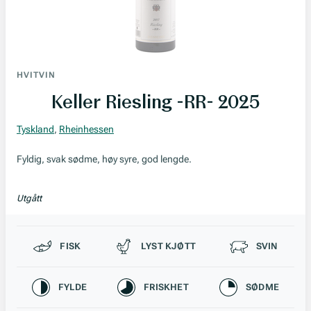
HVITVIN
Keller Riesling -RR- 2025
Tyskland
,
Rheinhessen
Fyldig, svak sødme, høy syre, god lengde.
Utgått
Passer til
FISK
LYST KJØTT
SVIN
Karakteristikk
FYLDE
FRISKHET
SØDME