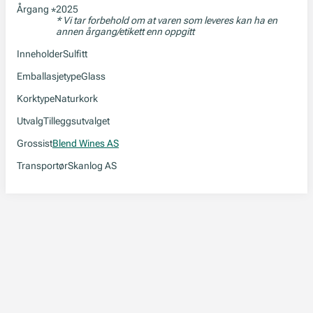
Årgang
2025
*
* Vi tar forbehold om at varen som leveres kan ha en
annen årgang/etikett enn oppgitt
Inneholder
Sulfitt
Emballasjetype
Glass
Korktype
Naturkork
Utvalg
Tilleggsutvalget
Grossist
Blend Wines AS
Transportør
Skanlog AS