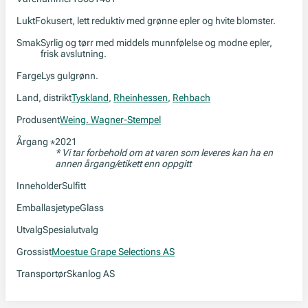
Lukt
Fokusert, lett reduktiv med grønne epler og hvite blomster.
Smak
Syrlig og tørr med middels munnfølelse og modne epler,
frisk avslutning.
Farge
Lys gulgrønn.
Land, distrikt
Tyskland
,
Rheinhessen
,
Rehbach
Produsent
Weing. Wagner-Stempel
Årgang
2021
*
* Vi tar forbehold om at varen som leveres kan ha en
annen årgang/etikett enn oppgitt
Inneholder
Sulfitt
Emballasjetype
Glass
Utvalg
Spesialutvalg
Grossist
Moestue Grape Selections AS
Transportør
Skanlog AS