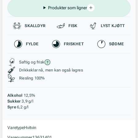
Produkter som ligner
Passer til
SKALLDYR
FISK
LYST KJØTT
Karakteristikk
FYLDE
FRISKHET
SØDME
Stil, lagring og råstoff
Saftig og frisk
Drikkeklar nå, men kan også lagres
Riesling 100%
Alkohol
12,5%
Sukker
3,9 g/l
Syre
6,2 g/l
Varetype
Hvitvin
Varenummer
13631401