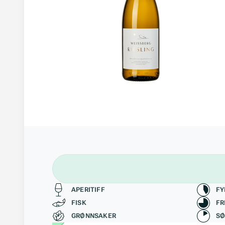
Passer til
Kara
APERITIFF
FY
FISK
FR
GRØNNSAKER
S