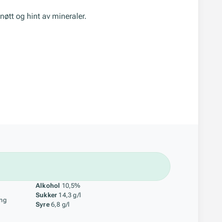
, nøtt og hint av mineraler.
åstoff
Alkohol
10,5%
Sukker
14,3 g/l
ing
Syre
6,8 g/l