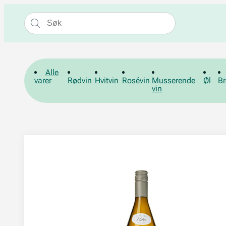
Alle
varer
Rødvin
Hvitvin
Rosévin
Musserende
Øl
Br
vin