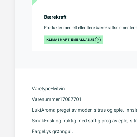
Bærekraft
Produkter med ett eller flere bærekraftselementer 
KLIMASMART EMBALLASJE
Varetype
Hvitvin
Varenummer
17087701
Lukt
Aroma preget av moden sitrus og eple, innsla
Smak
Frisk og fruktig med saftig preg av eple, sitr
Farge
Lys grønngul.