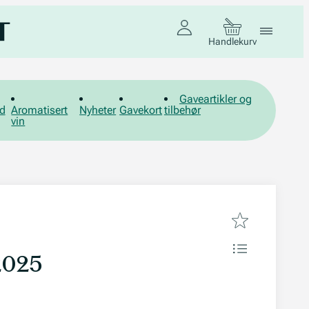
Handlekurv
Gaveartikler og
d
Aromatisert
Nyheter
Gavekort
tilbehør
vin
2025