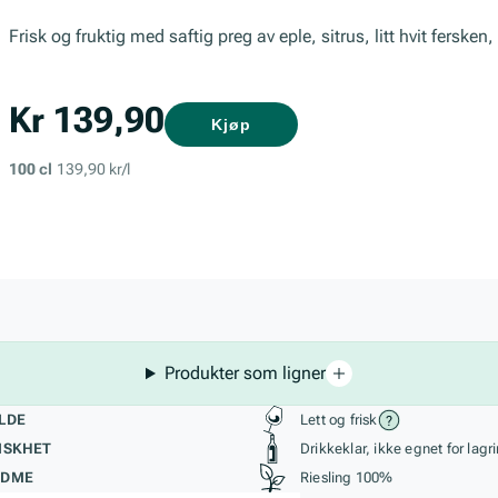
Frisk og fruktig med saftig preg av eple, sitrus, litt hvit fersken
Kr 139,90
Kjøp
100 cl
139,90 kr/l
Produkter som ligner
kteristikk
Stil, lagring og r
LDE
Lett og frisk
ISKHET
Drikkeklar, ikke egnet for lagr
ØDME
Riesling 100%