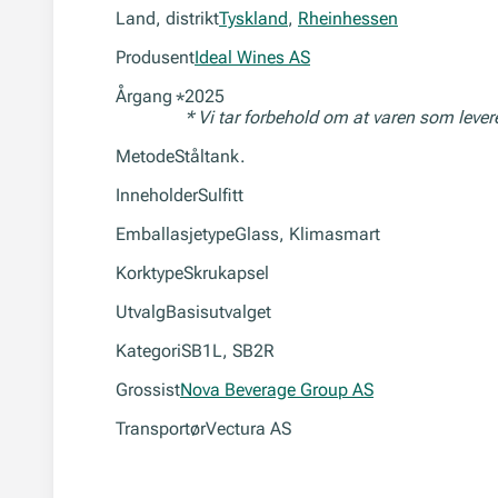
Land, distrikt
Tyskland
,
Rheinhessen
Produsent
Ideal Wines AS
Årgang
2025
*
* Vi tar forbehold om at varen som leve
Metode
Ståltank.
Inneholder
Sulfitt
Emballasjetype
Glass, Klimasmart
Korktype
Skrukapsel
Utvalg
Basisutvalget
Kategori
SB1L, SB2R
Grossist
Nova Beverage Group AS
Transportør
Vectura AS