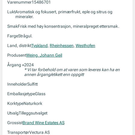
Varenummer
15486701
Lukt
Aromatisk og fokusert, primærfrukt, eple og sitrus og
mineraler.
Smak
Frisk med høy konsentrasjon, mineralpreget ettersmak.
Farge
Strågul.
Land, distrikt
Tyskland
,
Rheinhessen
,
Westhofen
Produsent
Weing. Johann Geil
Årgang
2024
*
* Vi tar forbehold om at varen som leveres kan ha en
annen årgang/etikett enn oppgitt
Inneholder
Sulfitt
Emballasjetype
Glass
Korktype
Naturkork
Utvalg
Tilleggsutvalget
Grossist
Brand Wine Estates AS
Transportør
Vectura AS