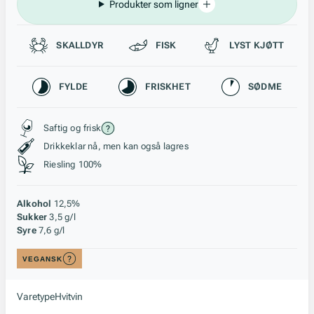
Produkter som ligner
Passer til
SKALLDYR
FISK
LYST KJØTT
Karakteristikk
FYLDE
FRISKHET
SØDME
Stil, lagring og råstoff
Saftig og frisk
Drikkeklar nå, men kan også lagres
Riesling 100%
Alkohol
12,5%
Sukker
3,5 g/l
Syre
7,6 g/l
VEGANSK
Varetype
Hvitvin