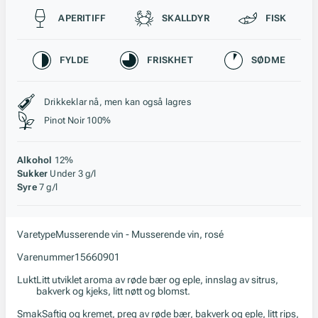
Passer til
APERITIFF
SKALLDYR
FISK
Karakteristikk
FYLDE
FRISKHET
SØDME
Stil, lagring og råstoff
Drikkeklar nå, men kan også lagres
Pinot Noir 100%
Alkohol
12%
Sukker
Under 3 g/l
Syre
7 g/l
Varetype
Musserende vin - Musserende vin, rosé
Varenummer
15660901
Lukt
Litt utviklet aroma av røde bær og eple, innslag av sitrus,
bakverk og kjeks, litt nøtt og blomst.
Smak
Saftig og kremet, preg av røde bær, bakverk og eple, litt rips,