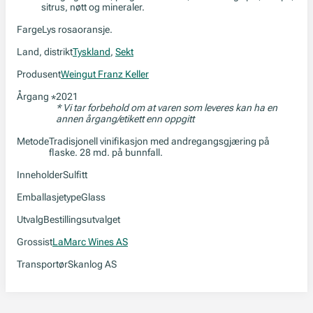
sitrus, nøtt og mineraler.
Farge
Lys rosaoransje.
Land, distrikt
Tyskland
,
Sekt
Produsent
Weingut Franz Keller
Årgang
2021
*
* Vi tar forbehold om at varen som leveres kan ha en
annen årgang/etikett enn oppgitt
Metode
Tradisjonell vinifikasjon med andregangsgjæring på
flaske. 28 md. på bunnfall.
Inneholder
Sulfitt
Emballasjetype
Glass
Utvalg
Bestillingsutvalget
Grossist
LaMarc Wines AS
Transportør
Skanlog AS