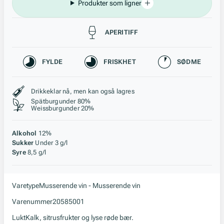
Produkter som ligner
Passer til
APERITIFF
Karakteristikk
FYLDE
FRISKHET
SØDME
Stil, lagring og råstoff
Drikkeklar nå, men kan også lagres
Spätburgunder 80%
Weissburgunder 20%
Alkohol
12%
Sukker
Under 3 g/l
Syre
8,5 g/l
Varetype
Musserende vin - Musserende vin
Varenummer
20585001
Lukt
Kalk, sitrusfrukter og lyse røde bær.