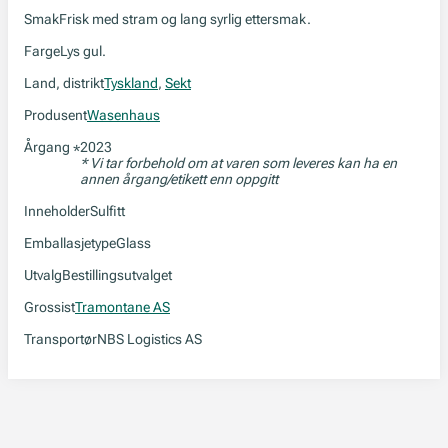
Smak
Frisk med stram og lang syrlig ettersmak.
Farge
Lys gul.
Land, distrikt
Tyskland
,
Sekt
Produsent
Wasenhaus
Årgang
2023
*
* Vi tar forbehold om at varen som leveres kan ha en
annen årgang/etikett enn oppgitt
Inneholder
Sulfitt
Emballasjetype
Glass
Utvalg
Bestillingsutvalget
Grossist
Tramontane AS
Transportør
NBS Logistics AS