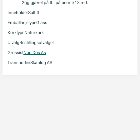
2gg.gjæret på fl., på berme 18 md.
Inneholder
Sulfitt
Emballasjetype
Glass
Korktype
Naturkork
Utvalg
Bestillingsutvalget
Grossist
Non Dos As
Transportør
Skanlog AS