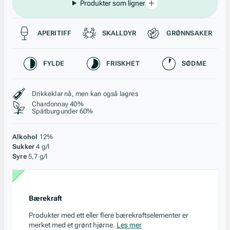
Produkter som ligner
Passer til
APERITIFF
SKALLDYR
GRØNNSAKER
Karakteristikk
FYLDE
FRISKHET
SØDME
Stil, lagring og råstoff
Drikkeklar nå, men kan også lagres
Chardonnay 40%
Spätburgunder 60%
Alkohol
12%
Sukker
4 g/l
Syre
5,7 g/l
Bærekraft
Produkter med ett eller flere bærekraftselementer er
merket med et grønt hjørne.
Les mer