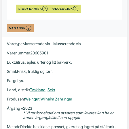
BIODYNAMISK
ØKOLOGISK
VEGANSK
Varetype
Musserende vin - Musserende vin
Varenummer
20605901
Lukt
Sitrus, epler, urter og litt bakverk.
Smak
Frisk, fruktig og tørr.
Farge
Lys.
Land, distrikt
Tyskland
,
Sekt
Produsent
Weingut Wilhelm Zähringer
Årgang
2023
*
* Vi tar forbehold om at varen som leveres kan ha en
annen årgang/etikett enn oppgitt
Metode
Direkte heleklase-presset, gjæret og lagret på ståltank,