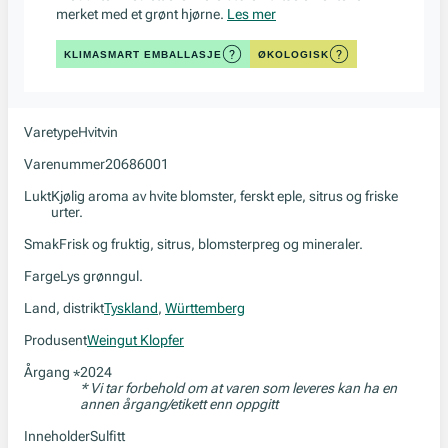
merket med et grønt hjørne.
Les mer
KLIMASMART EMBALLASJE
ØKOLOGISK
Varetype
Hvitvin
Varenummer
20686001
Lukt
Kjølig aroma av hvite blomster, ferskt eple, sitrus og friske
urter.
Smak
Frisk og fruktig, sitrus, blomsterpreg og mineraler.
Farge
Lys grønngul.
Land, distrikt
Tyskland
,
Württemberg
Produsent
Weingut Klopfer
Årgang
2024
*
* Vi tar forbehold om at varen som leveres kan ha en
annen årgang/etikett enn oppgitt
Inneholder
Sulfitt