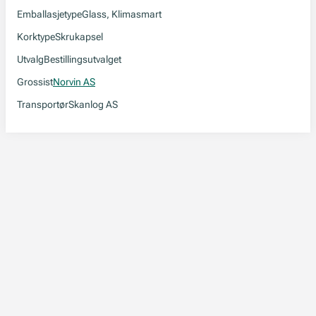
Emballasjetype
Glass, Klimasmart
Korktype
Skrukapsel
Utvalg
Bestillingsutvalget
Grossist
Norvin AS
Transportør
Skanlog AS