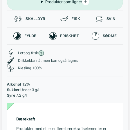
Produkter som ligner
Passer til
SKALLDYR
FISK
SVIN
Karakteristikk
FYLDE
FRISKHET
SØDME
Stil, lagring og råstoff
Lett og frisk
Drikkeklar nå, men kan også lagres
Riesling 100%
Alkohol
12%
Sukker
Under 3 g/l
Syre
7,2 g/l
Bærekraft
Produkter med ett eller flere bærekraftselementer er