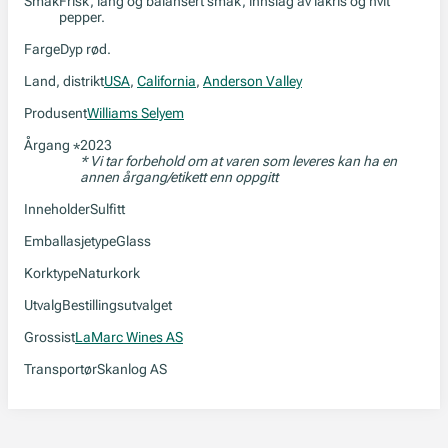
Smak
Frisk, lang og balansert smak, innslag av lakris og hvit
pepper.
Farge
Dyp rød.
Land, distrikt
USA
,
California
,
Anderson Valley
Produsent
Williams Selyem
Årgang
2023
*
* Vi tar forbehold om at varen som leveres kan ha en
annen årgang/etikett enn oppgitt
Inneholder
Sulfitt
Emballasjetype
Glass
Korktype
Naturkork
Utvalg
Bestillingsutvalget
Grossist
LaMarc Wines AS
Transportør
Skanlog AS