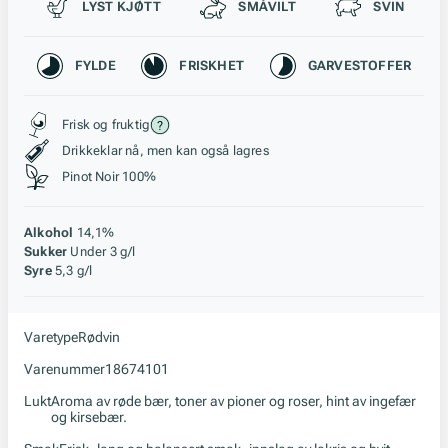
Passer til
LYST KJØTT
SMÅVILT
SVIN
Karakteristikk
FYLDE
FRISKHET
GARVESTOFFER
Stil, lagring og råstoff
Frisk og fruktig
Drikkeklar nå, men kan også lagres
Pinot Noir 100%
Alkohol
14,1%
Sukker
Under 3 g/l
Syre
5,3 g/l
Varetype
Rødvin
Varenummer
18674101
Lukt
Aroma av røde bær, toner av pioner og roser, hint av ingefær
og kirsebær.