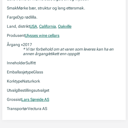
Smak
Mørke bær, struktur og lang ettersmak.
Farge
Dyp rødlilla.
Land, distrikt
USA
,
California
,
Oakville
Produsent
Ulysses wine cellars
Årgang
2017
*
* Vi tar forbehold om at varen som leveres kan ha en
annen årgang/etikett enn oppgitt
Inneholder
Sulfitt
Emballasjetype
Glass
Korktype
Naturkork
Utvalg
Bestillingsutvalget
Grossist
Lars Søreide AS
Transportør
Vectura AS