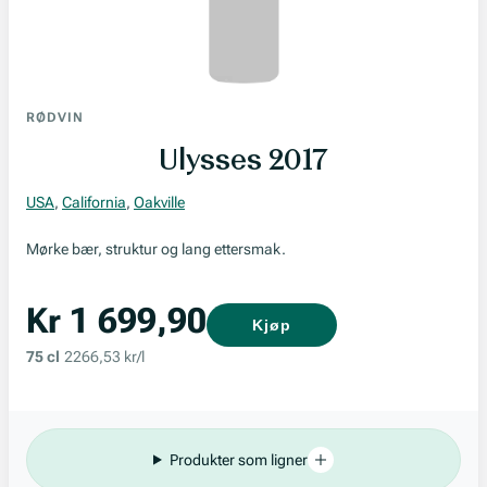
RØDVIN
Ulysses 2017
USA
,
California
,
Oakville
Mørke bær, struktur og lang ettersmak.
Kr 1 699,90
Kjøp
75 cl
2266,53 kr/l
Produkter som ligner