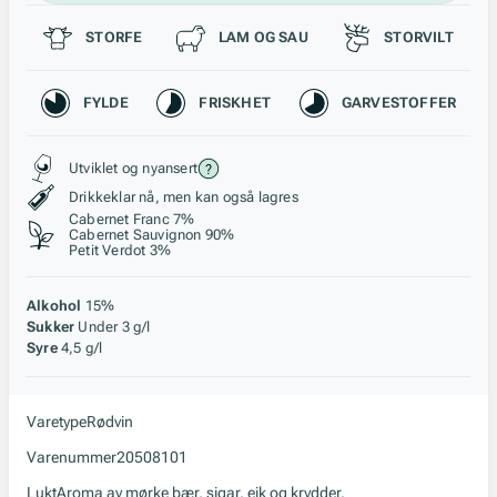
Passer til
STORFE
LAM OG SAU
STORVILT
Karakteristikk
FYLDE
FRISKHET
GARVESTOFFER
Stil, lagring og råstoff
Utviklet og nyansert
Drikkeklar nå, men kan også lagres
Cabernet Franc 7%
Cabernet Sauvignon 90%
Petit Verdot 3%
Alkohol
15%
Sukker
Under 3 g/l
Syre
4,5 g/l
Varetype
Rødvin
Varenummer
20508101
Lukt
Aroma av mørke bær, sigar, eik og krydder.