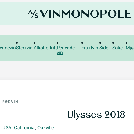
ennevin
Sterkvin
Alkoholfritt
Perlende
Fruktvin
Sider
Sake
Mjø
vin
RØDVIN
Ulysses 2018
USA
,
California
,
Oakville