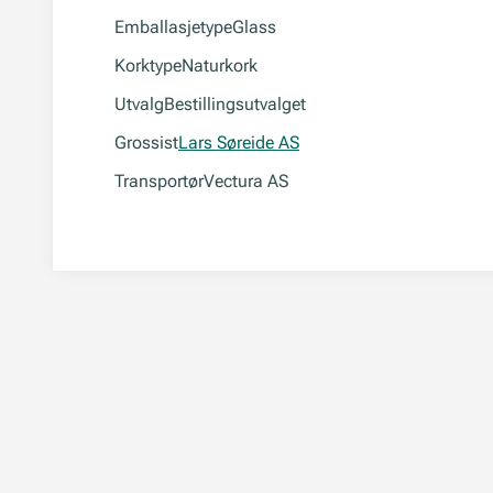
Emballasjetype
Glass
Korktype
Naturkork
Utvalg
Bestillingsutvalget
Grossist
Lars Søreide AS
Transportør
Vectura AS