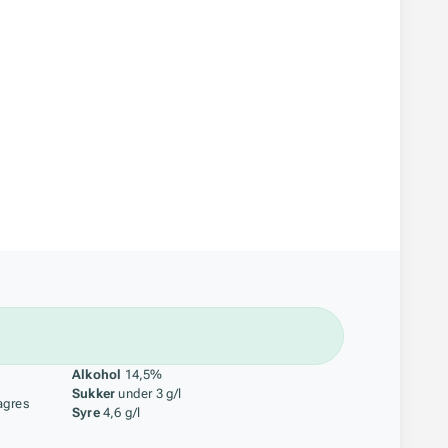
åstoff
Alkohol
14,5%
Sukker
under 3 g/l
agres
Syre
4,6 g/l