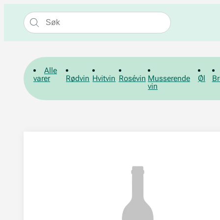
Alle
varer
Rødvin
Hvitvin
Rosévin
Musserende
Øl
Br
vin