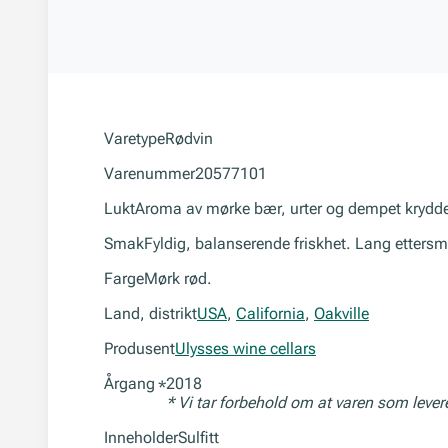
Varetype
Rødvin
Varenummer
20577101
Lukt
Aroma av mørke bær, urter og dempet krydde
Smak
Fyldig, balanserende friskhet. Lang etters
Farge
Mørk rød.
Land, distrikt
USA
,
California
,
Oakville
Produsent
Ulysses wine cellars
Årgang
2018
*
* Vi tar forbehold om at varen som leve
Inneholder
Sulfitt