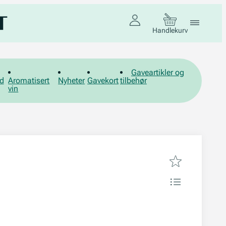
Handlekurv
Gaveartikler og
d
Aromatisert
Nyheter
Gavekort
tilbehør
vin