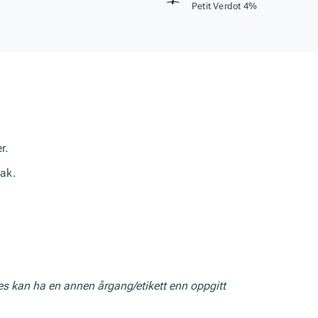
Petit Verdot 4%
r.
mak.
res kan ha en annen årgang/etikett enn oppgitt