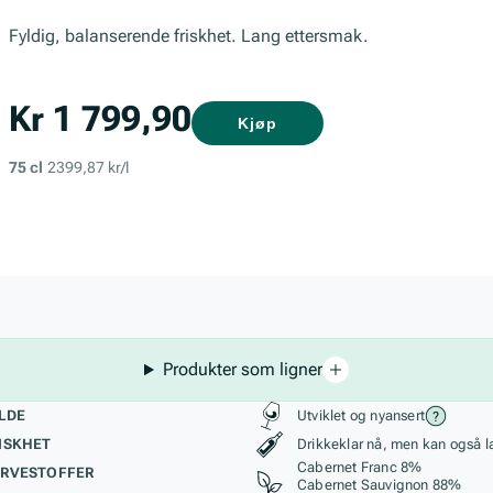
Fyldig, balanserende friskhet. Lang ettersmak.
Kr 1 799,90
Kjøp
75 cl
2399,87 kr/l
Produkter som ligner
kteristikk
Stil, lagring og r
LDE
Utviklet og nyansert
ISKHET
Drikkeklar nå, men kan også l
Cabernet Franc 8%
RVESTOFFER
Cabernet Sauvignon 88%