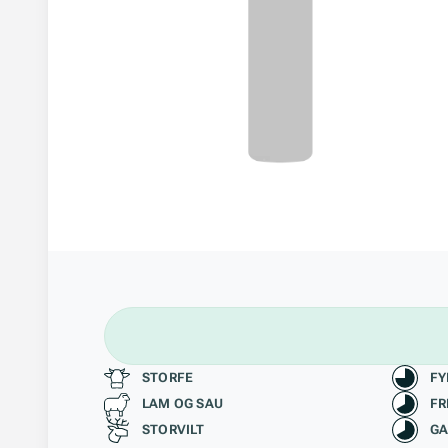
Passer til
Kara
STORFE
FY
LAM OG SAU
FR
STORVILT
GA