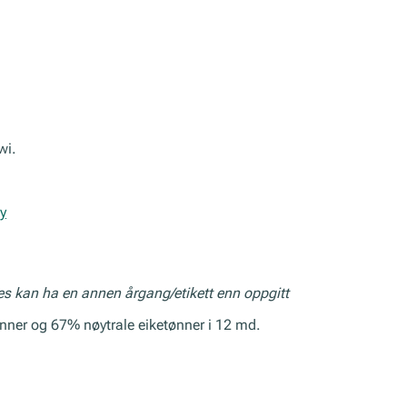
wi.
y
res kan ha en annen årgang/etikett enn oppgitt
nner og 67% nøytrale eiketønner i 12 md.