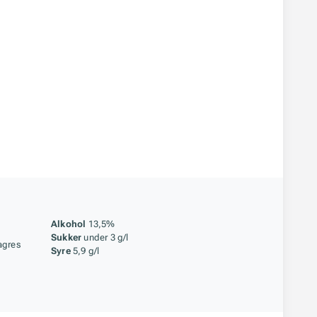
åstoff
Alkohol
13,5%
Sukker
under 3 g/l
agres
Syre
5,9 g/l