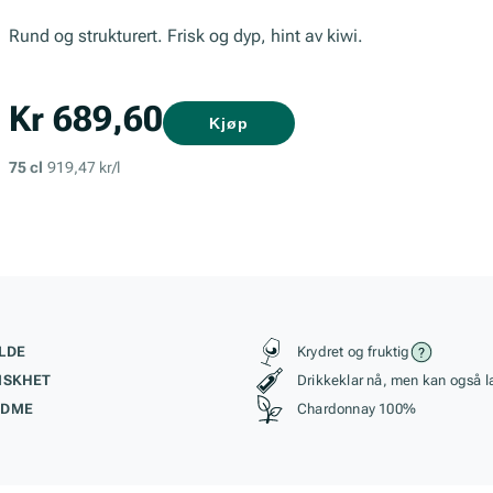
Rund og strukturert. Frisk og dyp, hint av kiwi.
Kr 689,60
Kjøp
75 cl
919,47 kr/l
kteristikk
Stil, lagring og r
LDE
Krydret og fruktig
ISKHET
Drikkeklar nå, men kan også l
ØDME
Chardonnay 100%