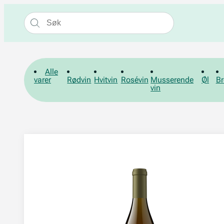
Alle
varer
Rødvin
Hvitvin
Rosévin
Musserende
Øl
Br
vin