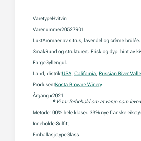
Varetype
Hvitvin
Varenummer
20527901
Lukt
Aromaer av sitrus, lavendel og crème brûlée.
Smak
Rund og strukturert. Frisk og dyp, hint av ki
Farge
Gyllengul.
Land, distrikt
USA
,
California
,
Russian River Valle
Produsent
Kosta Browne Winery
Årgang
2021
*
* Vi tar forbehold om at varen som leve
Metode
100% hele klaser. 33% nye franske eiketø
Inneholder
Sulfitt
Emballasjetype
Glass