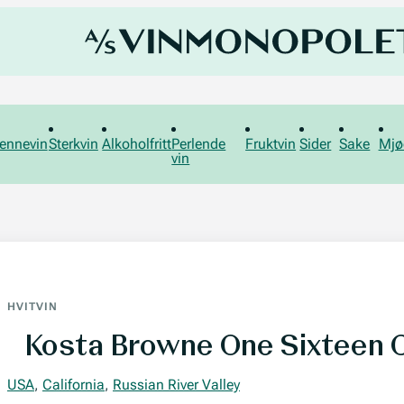
ennevin
Sterkvin
Alkoholfritt
Perlende
Fruktvin
Sider
Sake
Mjø
vin
HVITVIN
Kosta Browne One Sixteen 
USA
,
California
,
Russian River Valley