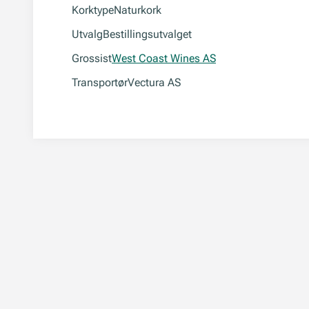
Korktype
Naturkork
Utvalg
Bestillingsutvalget
Grossist
West Coast Wines AS
Transportør
Vectura AS