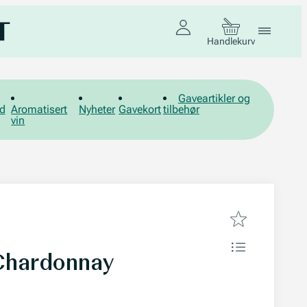
Handlekurv
Gaveartikler og
d
Aromatisert
Nyheter
Gavekort
tilbehør
vin
Chardonnay