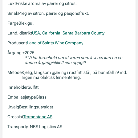
Lukt
Friske aroma av pærer og sitrus.
Smak
Preg av sitron, pærer og pasjonsfrukt.
Farge
Blek gul.
Land, distrikt
USA
,
California
,
Santa Barbara County
Produsent
Land of Saints Wine Company
Årgang
2025
*
* Vi tar forbehold om at varen som leveres kan ha en
annen årgang/etikett enn oppgitt
Metode
Kjølig, langsom gjæring i rustfritt stål, på bunnfall i 9 md.
Ingen malolaktisk fermentering.
Inneholder
Sulfitt
Emballasjetype
Glass
Utvalg
Bestillingsutvalget
Grossist
Tramontane AS
Transportør
NBS Logistics AS