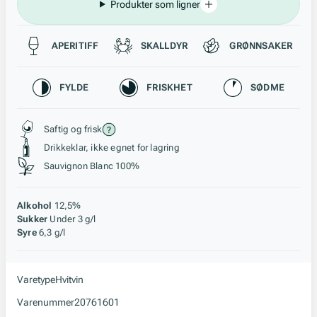
Produkter som ligner
Passer til
APERITIFF
SKALLDYR
GRØNNSAKER
Karakteristikk
FYLDE
FRISKHET
SØDME
Stil, lagring og råstoff
Saftig og frisk
Drikkeklar, ikke egnet for lagring
Sauvignon Blanc 100%
Alkohol
12,5%
Sukker
Under 3 g/l
Syre
6,3 g/l
Varetype
Hvitvin
Varenummer
20761601