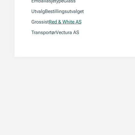
Emballasjetype
Glass
Utvalg
Bestillingsutvalget
Grossist
Red & White AS
Transportør
Vectura AS