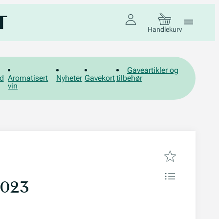
Handlekurv
Gaveartikler og
d
Aromatisert
Nyheter
Gavekort
tilbehør
vin
2023