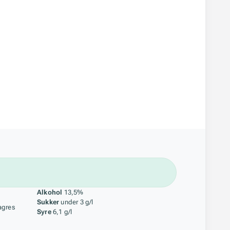
åstoff
Alkohol
13,5%
Sukker
under 3 g/l
agres
Syre
6,1 g/l