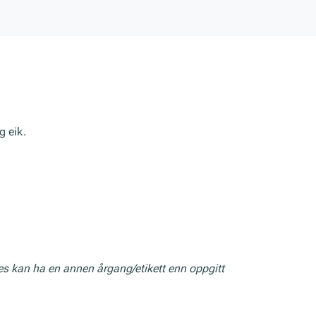
g eik.
res kan ha en annen årgang/etikett enn oppgitt