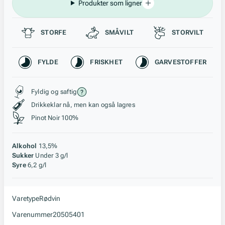
Produkter som ligner
Passer til
STORFE
SMÅVILT
STORVILT
Karakteristikk
FYLDE
FRISKHET
GARVESTOFFER
Stil, lagring og råstoff
Fyldig og saftig
Drikkeklar nå, men kan også lagres
Pinot Noir 100%
Alkohol
13,5%
Sukker
Under 3 g/l
Syre
6,2 g/l
Varetype
Rødvin
Varenummer
20505401