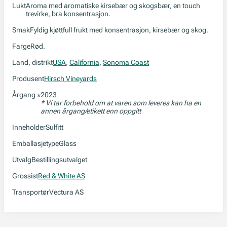
Lukt
Aroma med aromatiske kirsebær og skogsbær, en touch
trevirke, bra konsentrasjon.
Smak
Fyldig kjøttfull frukt med konsentrasjon, kirsebær og skog.
Farge
Rød.
Land, distrikt
USA
,
California
,
Sonoma Coast
Produsent
Hirsch Vineyards
Årgang
2023
*
* Vi tar forbehold om at varen som leveres kan ha en
annen årgang/etikett enn oppgitt
Inneholder
Sulfitt
Emballasjetype
Glass
Utvalg
Bestillingsutvalget
Grossist
Red & White AS
Transportør
Vectura AS