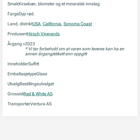
Smak
Kirsebær, blomster og et mineralsk innslag.
Farge
Dyp rød.
Land, distrikt
USA
,
California
,
Sonoma Coast
Produsent
Hirsch Vineyards
Årgang
2023
*
* Vi tar forbehold om at varen som leveres kan ha en
annen årgang/etikett enn oppgitt
Inneholder
Sulfitt
Emballasjetype
Glass
Utvalg
Bestillingsutvalget
Grossist
Red & White AS
Transportør
Vectura AS