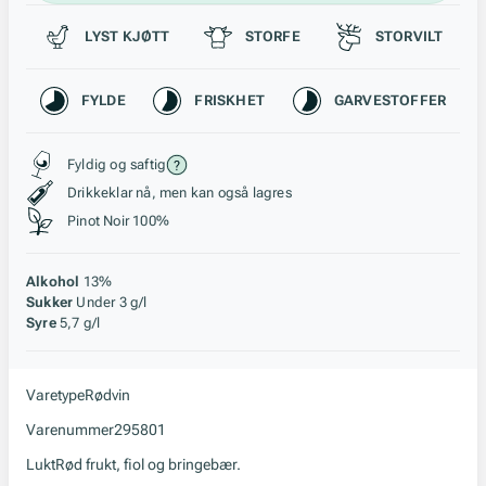
Passer til
LYST KJØTT
STORFE
STORVILT
Karakteristikk
FYLDE
FRISKHET
GARVESTOFFER
Stil, lagring og råstoff
Fyldig og saftig
Drikkeklar nå, men kan også lagres
Pinot Noir 100%
Alkohol
13%
Sukker
Under 3 g/l
Syre
5,7 g/l
Varetype
Rødvin
Varenummer
295801
Lukt
Rød frukt, fiol og bringebær.