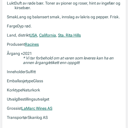
Lukt
Duft av røde bær. Toner av pioner og roser, hint av ingefær og
kirsebær.
Smak
Lang og balansert smak, innslag av lakris og pepper. Frisk.
Farge
Dyp rød.
Land, distrikt
USA
,
California
,
Sta. Rita Hills
Produsent
Racines
Årgang
2021
*
* Vi tar forbehold om at varen som leveres kan ha en
annen årgang/etikett enn oppgitt
Inneholder
Sulfitt
Emballasjetype
Glass
Korktype
Naturkork
Utvalg
Bestillingsutvalget
Grossist
LaMarc Wines AS
Transportør
Skanlog AS