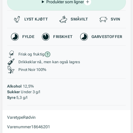
Produkter som ligner
Passer til
LYST KJØTT
SMÅVILT
SVIN
Karakteristikk
FYLDE
FRISKHET
GARVESTOFFER
Stil, lagring og råstoff
Frisk og fruktig
Drikkeklar nå, men kan også lagres
Pinot Noir 100%
Alkohol
12,5%
Sukker
Under 3 g/l
Syre
5,3 g/l
Varetype
Rødvin
Varenummer
18646201