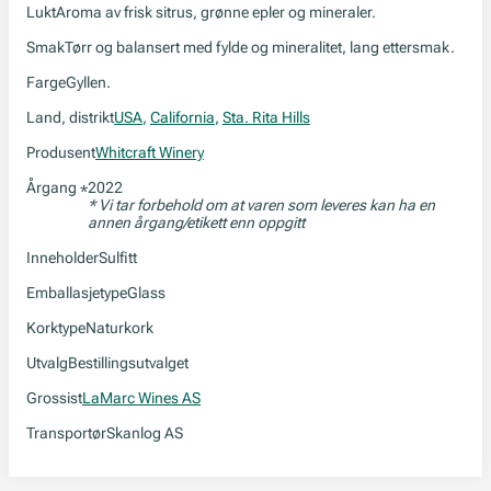
Lukt
Aroma av frisk sitrus, grønne epler og mineraler.
Smak
Tørr og balansert med fylde og mineralitet, lang ettersmak.
Farge
Gyllen.
Land, distrikt
USA
,
California
,
Sta. Rita Hills
Produsent
Whitcraft Winery
Årgang
2022
*
* Vi tar forbehold om at varen som leveres kan ha en
annen årgang/etikett enn oppgitt
Inneholder
Sulfitt
Emballasjetype
Glass
Korktype
Naturkork
Utvalg
Bestillingsutvalget
Grossist
LaMarc Wines AS
Transportør
Skanlog AS