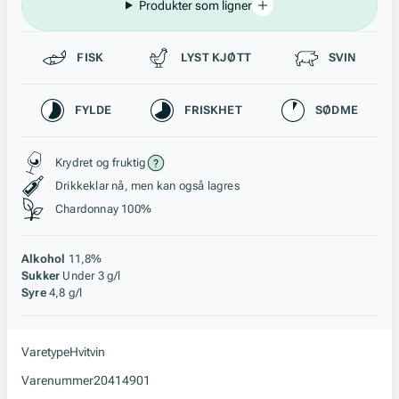
Produkter som ligner
Passer til
FISK
LYST KJØTT
SVIN
Karakteristikk
FYLDE
FRISKHET
SØDME
Stil, lagring og råstoff
Krydret og fruktig
Drikkeklar nå, men kan også lagres
Chardonnay 100%
Alkohol
11,8%
Sukker
Under 3 g/l
Syre
4,8 g/l
Varetype
Hvitvin
Varenummer
20414901