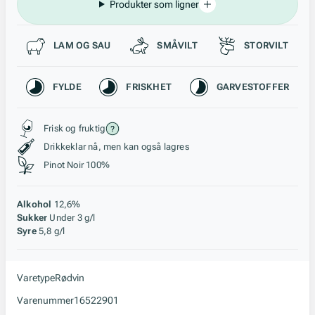
Produkter som ligner
Passer til
LAM OG SAU
SMÅVILT
STORVILT
Karakteristikk
FYLDE
FRISKHET
GARVESTOFFER
Stil, lagring og råstoff
Frisk og fruktig
Drikkeklar nå, men kan også lagres
Pinot Noir 100%
Alkohol
12,6%
Sukker
Under 3 g/l
Syre
5,8 g/l
Varetype
Rødvin
Varenummer
16522901