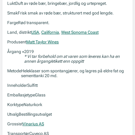
Lukt
Duft av røde bær, bringebær, jordlig og urtepreget.
Smak
Frisk smak av røde bær, strukturert med god lengde.
Farge
Rød transparent.
Land, distrikt
USA
,
California
,
West Sonoma Coast
Produsent
Matt Taylor Wines
Årgang
2019
*
* Vi tar forbehold om at varen som leveres kan ha en
annen årgang/etikett enn oppgitt
Metode
Heleklaser som spontangjærer, og lagres på eldre fat og
sementtanki 20 md.
Inneholder
Sulfitt
Emballasjetype
Glass
Korktype
Naturkork
Utvalg
Bestillingsutvalget
Grossist
Vinarius AS
Transportør
Cuveco AS