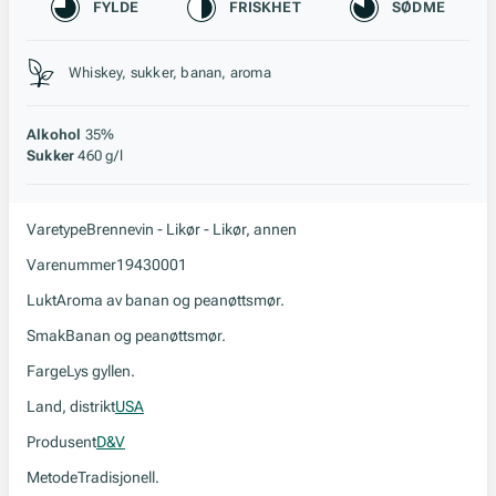
Karakteristikk
FYLDE
FRISKHET
SØDME
Stil, lagring og råstoff
Whiskey, sukker, banan, aroma
Alkohol
35%
Sukker
460 g/l
Varetype
Brennevin - Likør - Likør, annen
Varenummer
19430001
Lukt
Aroma av banan og peanøttsmør.
Smak
Banan og peanøttsmør.
Farge
Lys gyllen.
Land, distrikt
USA
Produsent
D&V
Metode
Tradisjonell.