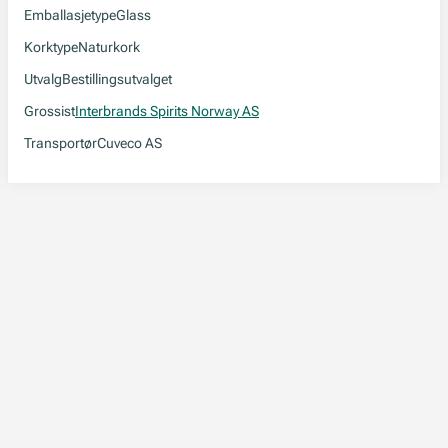
Emballasjetype
Glass
Korktype
Naturkork
Utvalg
Bestillingsutvalget
Grossist
Interbrands Spirits Norway AS
Transportør
Cuveco AS