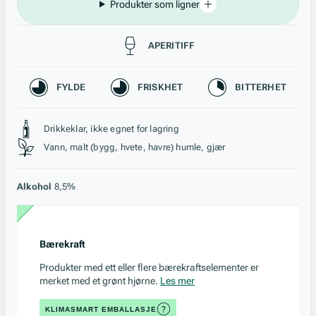
Produkter som ligner
Passer til
APERITIFF
Karakteristikk
FYLDE
FRISKHET
BITTERHET
Stil, lagring og råstoff
Drikkeklar, ikke egnet for lagring
Vann, malt (bygg, hvete, havre) humle, gjær
Alkohol
8,5%
Bærekraft
Produkter med ett eller flere bærekraftselementer er
merket med et grønt hjørne.
Les mer
KLIMASMART EMBALLASJE