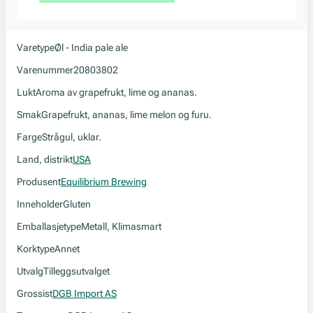
Varetype
Øl - India pale ale
Varenummer
20803802
Lukt
Aroma av grapefrukt, lime og ananas.
Smak
Grapefrukt, ananas, lime melon og furu.
Farge
Strågul, uklar.
Land, distrikt
USA
Produsent
Equilibrium Brewing
Inneholder
Gluten
Emballasjetype
Metall, Klimasmart
Korktype
Annet
Utvalg
Tilleggsutvalget
Grossist
DGB Import AS