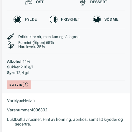
Passer til
OST
DESSERT
Karakteristikk
FYLDE
FRISKHET
SØDME
Stil, lagring og råstoff
Drikkeklar nå, men kan også lagres
Furmint (Šipon) 65%
Hárslevelu 35%
Alkohol
11%
Sukker
216 g/l
Syre
12,4 g/l
SØTVIN
Varetype
Hvitvin
Varenummer
4006302
Lukt
Duft av rosiner. Hint av honning, aprikos, samt litt krydder og
sedertre.