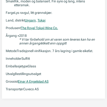
Smak
Rik, moden og balansert. Fin syre og lang, intens
ettersmak.
Farge
Lys ravgul, litt grønnskjær.
Land, distrikt
Ungarn
,
Tokaj
Produsent
The Royal Tokaji Wine Co.
Årgang
2018
*
* Vi tar forbehold om at varen som leveres kan ha en
annen årgang/etikett enn oppgitt
Metode
Tradisjonell vinifikasjon. 7 års lagring i gamle eikefat.
Inneholder
Sulfitt
Emballasjetype
Glass
Utvalg
Bestillingsutvalget
Grossist
Einar A Engelstad AS
Transportør
Cuveco AS