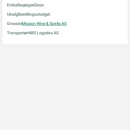
Emballasjetype
Glass
Utvalg
Bestillingsutvalget
Grossist
Mission Wine & Spirits AS
Transportør
NBS Logistics AS