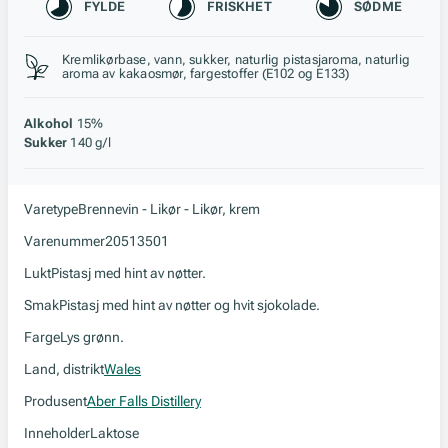
Karakteristikk
FYLDE
FRISKHET
SØDME
Stil, lagring og råstoff
Kremlikørbase, vann, sukker, naturlig pistasjaroma, naturlig
aroma av kakaosmør, fargestoffer (E102 og E133)
Alkohol
15%
Sukker
140 g/l
Varetype
Brennevin - Likør - Likør, krem
Varenummer
20513501
Lukt
Pistasj med hint av nøtter.
Smak
Pistasj med hint av nøtter og hvit sjokolade.
Farge
Lys grønn.
Land, distrikt
Wales
Produsent
Aber Falls Distillery
Inneholder
Laktose