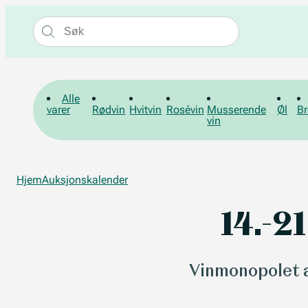
Alle
varer
Rødvin
Hvitvin
Rosévin
Musserende
Øl
Br
vin
Hjem
Auksjonskalender
14.-2
Vinmonopolet a