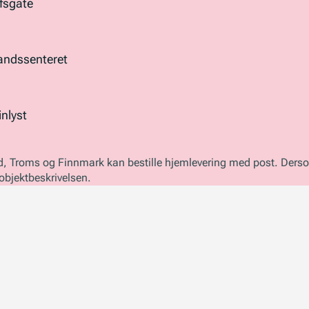
fsgate
landssenteret
nlyst
d, Troms og Finnmark kan bestille hjemlevering med post. Ders
 objektbeskrivelsen.