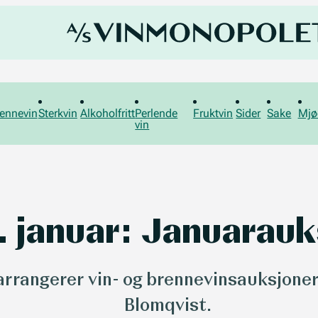
ennevin
Sterkvin
Alkoholfritt
Perlende
Fruktvin
Sider
Sake
Mjø
vin
1. januar: Januarau
rrangerer vin- og brennevinsauksjone
Blomqvist.