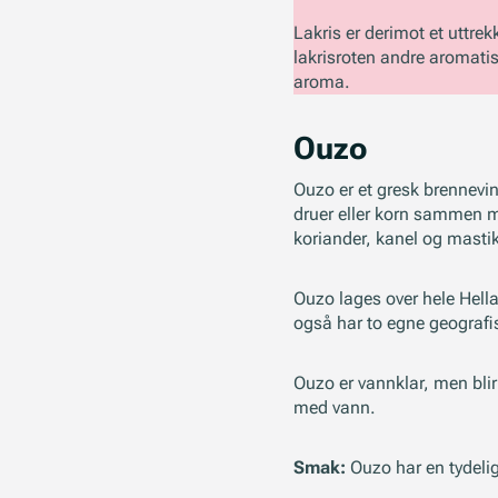
Lakris er derimot et uttrekk
lakrisroten andre aromati
aroma.
Ouzo
Ouzo er et gresk brennevi
druer eller korn sammen m
koriander, kanel og mastik
Ouzo lages over hele Hell
også har to egne geografi
Ouzo er vannklar, men blir
med vann.
Smak:
Ouzo har en tydelig