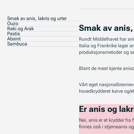
Smak av anis, lakris og urter
Ouzo
Smak av anis, 
Raki og Arak
Pastis
Absint
Rundt Middelhavet har anis,
Sambuca
Italia og Frankrike lager 
produksjonsmetoder og se
Blant de mest kjente anisd
Vårt eget nasjonalbrennevin
hovedkrydderet karve og/ell
Er anis og la
Nei, anis er et krydder fra
finnes oså i stjerneanis og