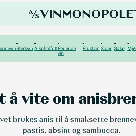
ennevin
Sterkvin
Alkoholfritt
Perlende
Fruktvin
Sider
Sake
Mjø
vin
t å vite om anisbre
et brukes anis til å smaksette brennev
pastis, absint og sambucca.