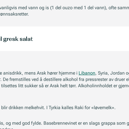
vanligvis med vann og is (1 del ouzo med 1 del vann), ofte sa
rønnsaksretter.
il gresk salat
lle anisdrikk, mens Arak hører hjemme i
Libanon
, Syria, Jordan o
. De fremstilles ved å destillere alkohol fra pressrester av drue
tilsettes litt sukker så er Arak helt tørr. Alkoholinnholdet er gj
lir drikken melkehvit. I Tyrkia kalles Raki for «løvemelk».
s, og med god fylde. Basebrennevinet er en slags grappa som gir