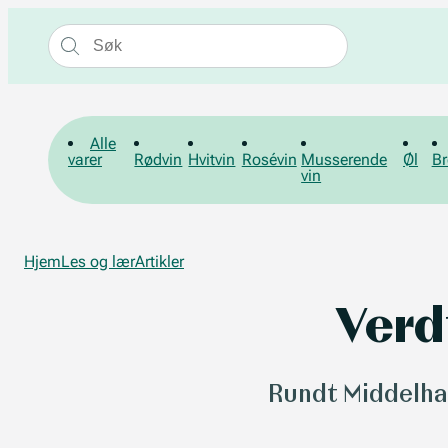
Alle
varer
Rødvin
Hvitvin
Rosévin
Musserende
Øl
Br
vin
Hjem
Les og lær
Artikler
Verd
Rundt Middelhav