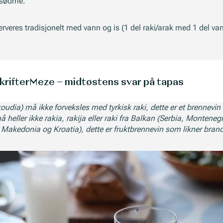
 sødme.
rveres tradisjonelt med vann og is (1 del raki/arak med 1 del van
rifter
Meze – midtøstens svar på tapas
ikoudia) må ikke forveksles med tyrkisk raki, dette er et brennevi
heller ikke rakia, rakija eller raki fra Balkan (Serbia, Monteneg
 Makedonia og Kroatia), dette er fruktbrennevin som likner brand