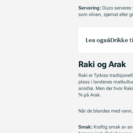
Servering:
Ouzo serveres 
som oliven, sjømat eller g
Les også
Drikke t
Raki og Arak
Raki er Tyrkias tradisjone
plass i landenes matkultur
anisfrø. Men der hvor Raki 
% på Arak.
Når de blandes med vann, b
Smak:
Kraftig smak av ani