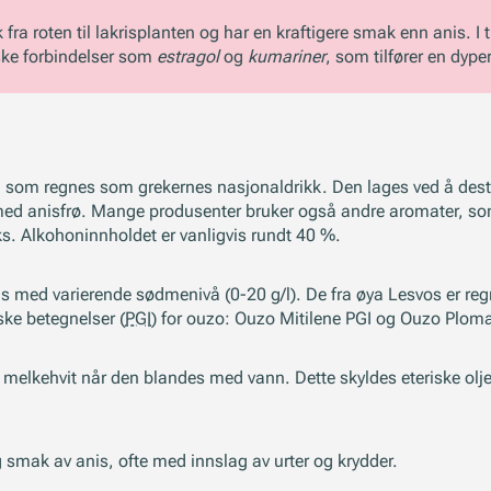
 fra roten til lakrisplanten og har en kraftigere smak enn anis. I ti
ske forbindelser som
estragol
og
kumariner
, som tilfører en dype
n som regnes som grekernes nasjonaldrikk. Den lages ved å dest
ed anisfrø. Mange produsenter bruker også andre aromater, som 
s. Alkohoninnholdet er vanligvis rundt 40 %.
as med varierende sødmenivå (0-20 g/l). De fra øya Lesvos er reg
ske betegnelser (
PGI
) for ouzo: Ouzo Mitilene PGI og Ouzo Ploma
 melkehvit når den blandes med vann. Dette skyldes eteriske olj
 smak av anis, ofte med innslag av urter og krydder.