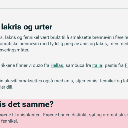
lakris og urter
 lakris og fennikel vært brukt til å smaksette brennevin i flere h
aromatiske brennevin med tydelig preg av anis og lakris, men med 
rveringsmåter.
rikkene finner vi ouzo fra
Hellas
, sambuca fra
Italia
, pastis fra
F
 akevitt smaksettes også med anis, stjerneanis, fennikel og lakris
er dill.
kris det samme?
 frøene til anisplanten. Frøene har en distinkt, søt og aromatisk 
 fennikel.