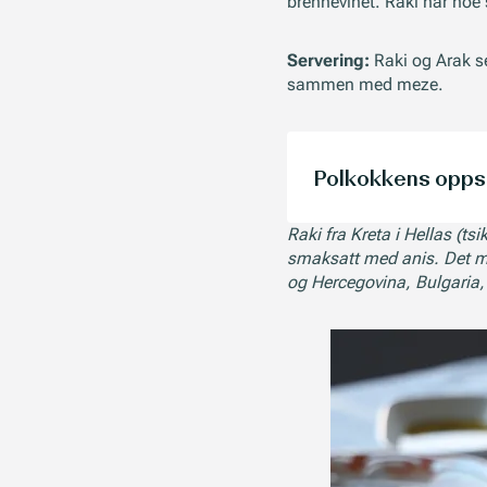
brennevinet. Raki har noe
Servering:
Raki og Arak se
sammen med meze.
Polkokkens oppsk
Raki fra Kreta i Hellas (ts
smaksatt med anis. Det må 
og Hercegovina, Bulgaria,