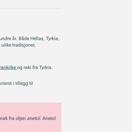
undre år. Både Hellas, Tyrkia,
ulike tradisjoner,
rankrike
og raki fra Tyrkia.
rot i tillegg til
smak fra oljen
anetol
. Anetol