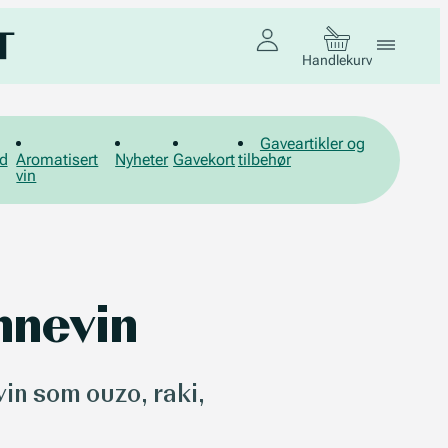
Handlekurv
Gaveartikler og
d
Aromatisert
Nyheter
Gavekort
tilbehør
vin
nnevin
in som ouzo, raki,