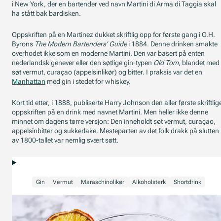
i New York, der en bartender ved navn Martini di Arma di Taggia skal
ha stått bak bardisken.
Oppskriften på en Martinez dukket skriftlig opp for første gang i O.H.
Byrons
The Modern Bartenders’ Guide
i 1884. Denne drinken smakte
overhodet ikke som en moderne Martini. Den var basert på enten
nederlandsk genever eller den søtlige gin-typen
Old Tom
, blandet med
søt vermut, curaçao (appelsinlikør) og bitter. I praksis var det en
Manhattan
med gin i stedet for whiskey.
Kort tid etter, i 1888, publiserte Harry Johnson den aller første skriftlig
oppskriften på en drink med navnet Martini. Men heller ikke denne
minnet om dagens tørre versjon: Den inneholdt søt vermut, curaçao,
appelsinbitter og sukkerlake. Mesteparten av det folk drakk på slutten
av 1800-tallet var nemlig svært søtt.
Gin
Vermut
Maraschinolikør
Alkoholsterk
Shortdrink