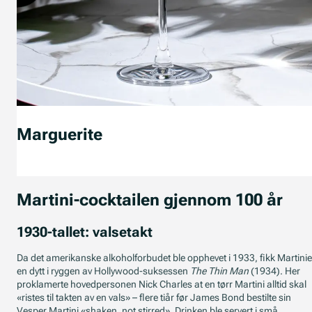
Marguerite
Martini-cocktailen gjennom 100 år
1930-tallet: valsetakt
Da det amerikanske alkoholforbudet ble opphevet i 1933, fikk Martini
en dytt i ryggen av Hollywood-suksessen
The Thin Man
(1934). Her
proklamerte hovedpersonen Nick Charles at en tørr Martini alltid skal
«ristes til takten av en vals» – flere tiår før James Bond bestilte sin
Vesper Martini «shaken, not stirred». Drinken ble servert i små,