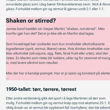
avrundede glass som i dag bærer filmkarakterenes navn:
Nick & Nora
glass
. Forholdet mellom gin og vermut lå gjerne rundt 2:1 eller 1:1.
Shaken or stirred?
James bond bestiller sin Vesper Martini “shaken, not stirred”. Men
hvorfor gjør han det? Det er jo ikke slik en Martini skal lages.
Som hovedregel bør cocktailer som kun inneholder alkoholbaserte
ingredienser (sprit, vermut, likører) røres. Hvis drinken inneholder noe
ikke-alkoholisk (sitrusjuice, egg, fløte, fersk frukt eller urter), skal den
ristes. En Martini som ristes blir kaldere, uklar og for utvannet vil man
si, med lavere alkohol som resultat.
Men der har vi kanskje poenget. Han er jo spion og konstant på alerte
…
1950-tallet: tørr, tørrere, tørrest
Etter andre verdenskrig gikk det sport i å lage Martinien så tørr som
mulig. Forholdet mellom gin og vermut krøp opp mot ekstreme 25:1. 
viktig årsak var at vermut ble oppbevart feil i barhyllene; den ble ståen