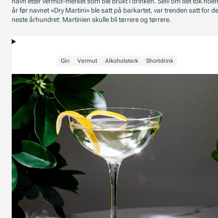
navn etter vermut-merket som ble brukt i drinken. Selv om det tok noe
år før navnet «Dry Martini» ble satt på barkartet, var trenden satt for de
neste århundret: Martinien skulle bli tørrere og tørrere.
Gin
Vermut
Alkoholsterk
Shortdrink