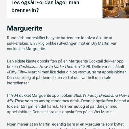
Les også
Hvordan lager man
brennevin?
Marguerite
Rundt århundreskiftet begynte bartendere for alvor å kutte ut
sukkerlaken. En viktig brikke i utviklingen mot en Dry Martini var
cocktailen Marguerite.
Den eldste kjente oppskriften på en Marguerite Cocktail dukker opp i
boken
Cocktails... How To Make Them
fra 1898. Dette var en såkalt
«Fifty-Fifty»-Martini med like deler gin og vermut, samt appelsinbitter.
Den skilte seg ut på denne tiden ved at den var helt uten søte
ingredienser.
I 1904 dukket Marguerite opp i boken
Stuart’s Fancy Drinks and How 
Mix Them
som en «ny og moderne» drink. Denne oppskriften bestod 
to deler tørr gin, én del fransk, tørr vermut og et par dæsjer med
appelsinbitter. Dette er i praksis oppskriften på en Wet Martini.
Noen mener at en Martini egentlig bare er en Marguerite som byttet