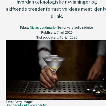
hvordan teknologiske nyvinninger og
skiftende trender formet verdens mest kjent
drink.
Tekst:
Niclas Lundmark
- Senior varefaglig rådgiver
Publisert:
7. juli 2026
Sist oppdatert:
10. juli 2026
Foto:
Getty Images
Brennevin
Drinker og aperitiff