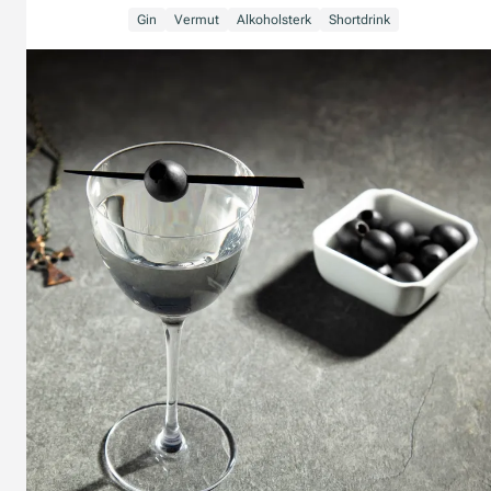
Gin
Vermut
Alkoholsterk
Shortdrink