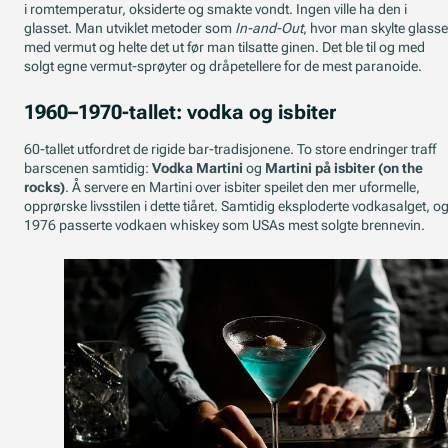
i romtemperatur, oksiderte og smakte vondt. Ingen ville ha den i
glasset. Man utviklet metoder som
In-and-Out
, hvor man skylte glasse
med vermut og helte det ut før man tilsatte ginen. Det ble til og med
solgt egne vermut-sprøyter og dråpetellere for de mest paranoide.
1960–1970-tallet: vodka og isbiter
60-tallet utfordret de rigide bar-tradisjonene. To store endringer traff
barscenen samtidig:
Vodka Martini
og
Martini på isbiter (on the
rocks)
. Å servere en Martini over isbiter speilet den mer uformelle,
opprørske livsstilen i dette tiåret. Samtidig eksploderte vodkasalget, og
1976 passerte vodkaen whiskey som USAs mest solgte brennevin.