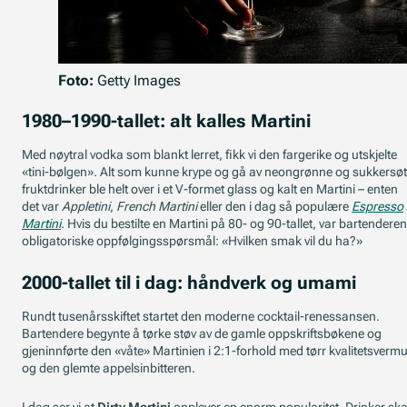
Foto:
Getty Images
1980–1990-tallet: alt kalles Martini
Med nøytral vodka som blankt lerret, fikk vi den fargerike og utskjelte
«tini-bølgen». Alt som kunne krype og gå av neongrønne og sukkersø
fruktdrinker ble helt over i et V-formet glass og kalt en Martini – enten
det var
Appletini
,
French Martini
eller den i dag så populære
Espresso
Martini
. Hvis du bestilte en Martini på 80- og 90-tallet, var bartendere
obligatoriske oppfølgingsspørsmål: «Hvilken smak vil du ha?»
2000-tallet til i dag: håndverk og umami
Rundt tusenårsskiftet startet den moderne cocktail-renessansen.
Bartendere begynte å tørke støv av de gamle oppskriftsbøkene og
gjeninnførte den «våte» Martinien i 2:1-forhold med tørr kvalitetsvermu
og den glemte appelsinbitteren.