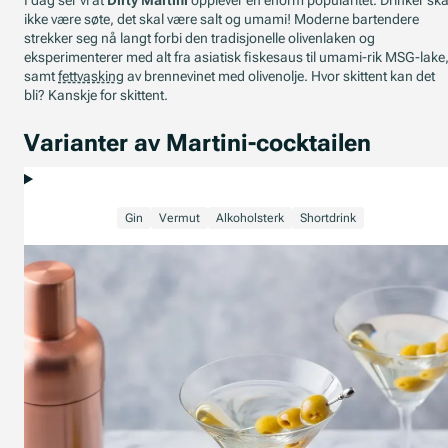
I dag ser vi at
Dirty Martini
opplever en enorm popularitet. Drinker ska
ikke være søte, det skal være salt og umami! Moderne bartendere
strekker seg nå langt forbi den tradisjonelle olivenlaken og
eksperimenterer med alt fra asiatisk fiskesaus til umami-rik MSG-lake
samt
fettvasking
av brennevinet med olivenolje. Hvor skittent kan det
bli? Kanskje for skittent.
Varianter av Martini-cocktailen
Gin
Vermut
Alkoholsterk
Shortdrink