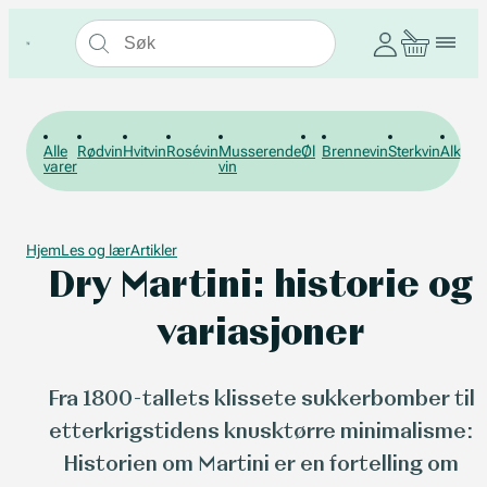
Alle
Rødvin
Hvitvin
Rosévin
Musserende
Øl
Brennevin
Sterkvin
Alkohol
varer
vin
Hjem
Les og lær
Artikler
Dry Martini: historie og
variasjoner
Fra 1800-tallets klissete sukkerbomber til
etterkrigstidens knusktørre minimalisme:
Historien om Martini er en fortelling om