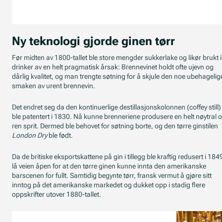
Ny teknologi gjorde ginen tørr
Før midten av 1800-tallet ble store mengder sukkerlake og likør brukt i
drinker av en helt pragmatisk årsak: Brennevinet holdt ofte ujevn og
dårlig kvalitet, og man trengte søtning for å skjule den noe ubehagelig
smaken av urent brennevin.
Det endret seg da den kontinuerlige destillasjonskolonnen (coffey still)
ble patentert i 1830. Nå kunne brenneriene produsere en helt nøytral 
ren sprit. Dermed ble behovet for søtning borte, og den tørre ginstilen
London Dry
ble født.
Da de britiske eksportskattene på gin i tillegg ble kraftig redusert i 184
lå veien åpen for at den tørre ginen kunne innta den amerikanske
barscenen for fullt. Samtidig begynte tørr, fransk vermut å gjøre sitt
inntog på det amerikanske markedet og dukket opp i stadig flere
oppskrifter utover 1880-tallet.